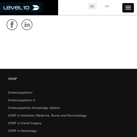
DE
EN
Folgen Sie uns auf:
Enthesiopathien
Enthesiopathien II
Enthesopathies Knowledge Update
ESWT in Aesthetic Medicine, Burns and Dermatology
ESWT in Hand Surgery
ESWT in Neurology