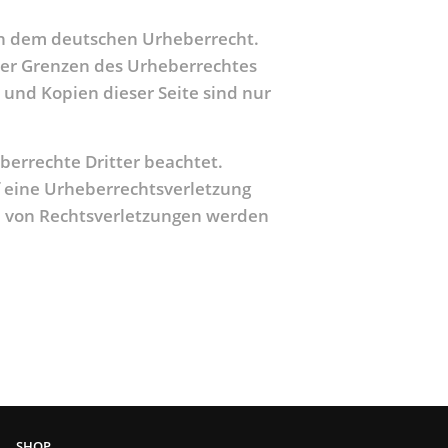
gen dem deutschen Urheberrecht.
 der Grenzen des Urheberrechtes
 und Kopien dieser Seite sind nur
eberrechte Dritter beachtet.
f eine Urheberrechtsverletzung
 von Rechtsverletzungen werden