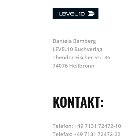
Daniela Bamberg
LEVEL10 Buchverlag
Theodor-Fischer-Str. 36
74076 Heilbronn
KONTAKT:
Telefon: +49 7131 72472-10
Telefax: +49 7131 72472-22