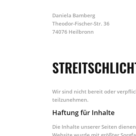
Daniela Bamberg
Theodor-Fischer-Str. 36
74076 Heilbronn
STREITSCHLIC
Wir sind nicht bereit oder verpfl
teilzunehmen.
Haftung für Inhalte
Die Inhalte unserer Seiten diene
Website wurde mit größter Sorgfal