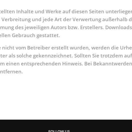
stellten Inhalte und Werke auf diesen Seiten unterlie
g, Verbreitung und jede Art der Verwertung außerhalb
mung des jeweiligen Autors bzw. Erstellers. Downloads
ellen Gebrauch gestattet.
te nicht vom Betreiber erstellt wurden, werden die Urh
ter als solche gekennzeichnet. Sollten Sie trotzdem au
um einen entsprechenden Hinweis. Bei Bekanntwerden
entfernen.
FOLLOW US