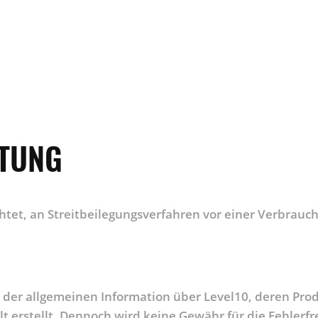
HTUNG
ichtet, an Streitbeilegungsverfahren vor einer Verbrauc
n der allgemeinen Information über Level10, deren Pro
t erstellt. Dennoch wird keine Gewähr für die Fehlerfr