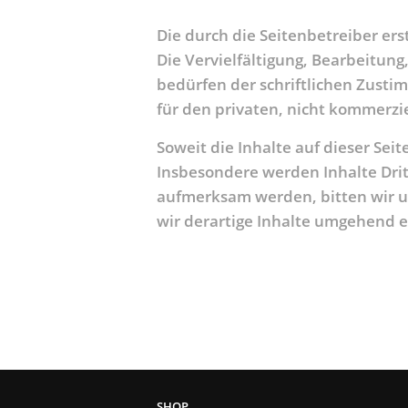
Die durch die Seitenbetreiber er
Die Vervielfältigung, Bearbeitun
bedürfen der schriftlichen Zustim
für den privaten, nicht kommerzi
Soweit die Inhalte auf dieser Sei
Insbesondere werden Inhalte Drit
aufmerksam werden, bitten wir 
wir derartige Inhalte umgehend 