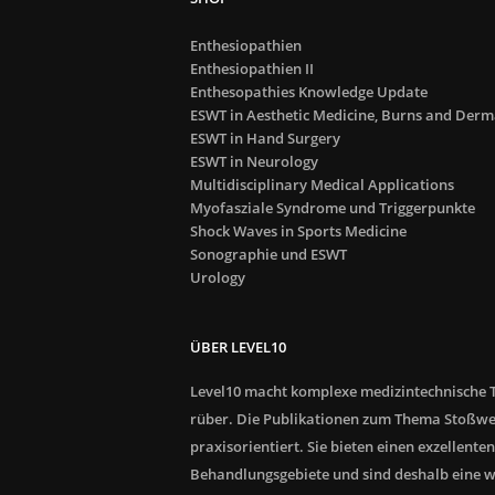
Enthesiopathien
Enthesiopathien II
Enthesopathies Knowledge Update
ESWT in Aesthetic Medicine, Burns and Derm
ESWT in Hand Surgery
ESWT in Neurology
Multidisciplinary Medical Applications
Myofasziale Syndrome und Triggerpunkte
Shock Waves in Sports Medicine
Sonographie und ESWT
Urology
ÜBER LEVEL10
Level10 macht komplexe medizintechnische T
rüber. Die Publikationen zum Thema Stoßwe
praxisorientiert. Sie bieten einen exzellenten
Behandlungsgebiete und sind deshalb eine wer