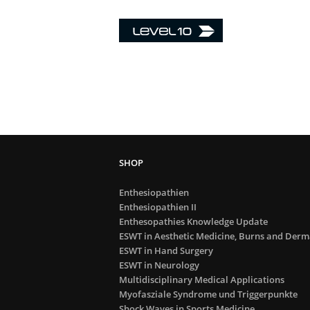
Enthesiopathien
Enthesiopathien II
Enthesopathies Knowledge Update
ESWT in Aesthetic Medicine, Burns and Derm
ESWT in Hand Surgery
ESWT in Neurology
Multidisciplinary Medical Applications
Myofasziale Syndrome und Triggerpunkte
Shock Waves in Sports Medicine