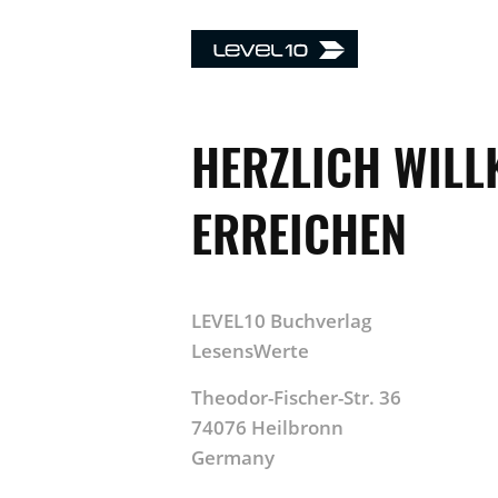
HERZLICH WILL
ERREICHEN
LEVEL10 Buchverlag
LesensWerte
Theodor-Fischer-Str. 36
74076 Heilbronn
Germany