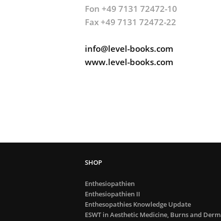
Fon +49 7131 72472-10
Fax +49 7131 72472-22
info@level-books.com
www.level-books.com
Enthesiopathien
Enthesiopathien II
Enthesopathies Knowledge Update
ESWT in Aesthetic Medicine, Burns and Derm