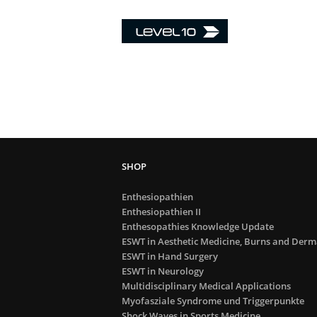
Enthesiopathien
Enthesiopathien II
Enthesopathies Knowledge Update
ESWT in Aesthetic Medicine, Burns and Derm
ESWT in Hand Surgery
ESWT in Neurology
Multidisciplinary Medical Applications
Myofasziale Syndrome und Triggerpunkte
Shock Waves in Sports Medicine